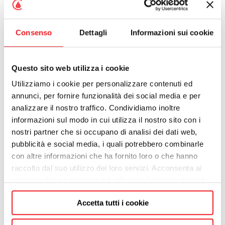
Cliente: privato cittadino
Fornitore: azienda installatrice
Consenso
Dettagli
Informazioni sui cookie
Con mandato irrevocabile all’incasso il cliente
autorizza il GSE a pagare direttamente l’azienda
installatrice. Il Cliente e l’installatore si accordano, il
Questo sito web utilizza i cookie
cliente firma il mandato irrevocabile all’incasso,
Utilizziamo i cookie per personalizzare contenuti ed
l’installatore invia la pratica al GSE. Il GSE paga
annunci, per fornire funzionalità dei social media e per
2.008,02 € direttamente all’azienda installatrice e il
analizzare il nostro traffico. Condividiamo inoltre
cliente paga solo la differenza di 1.991,98 €.
informazioni sul modo in cui utilizza il nostro sito con i
nostri partner che si occupano di analisi dei dati web,
Risultato economico:
pubblicità e social media, i quali potrebbero combinarle
con altre informazioni che ha fornito loro o che hanno
Il cliente paga 1.991,98 €
raccolto dal suo utilizzo dei loro servizi. Acconsenta ai
L’ azienda installatrice incassa l’importo dal cliente
nostri cookie se continua ad utilizzare il nostro sito web.
e dal GSE.
Accetta tutti i cookie
Per chi sta valutando interventi di riqualificazione, è il