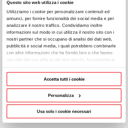
Questo sito web utilizza i cookie
Utilizziamo i cookie per personalizzare contenuti ed
annunci, per fornire funzionalità dei social media e per
STUFE A PELLET
STUFE A PELLET
analizzare il nostro traffico. Condividiamo inoltre
EVOCA EVO
GASSA EVO
informazioni sul modo in cui utilizza il nostro sito con i
nostri partner che si occupano di analisi dei dati web,
pubblicità e social media, i quali potrebbero combinarle
con altre informazioni che ha fornito loro o che hanno
raccolto dal suo utilizzo dei loro servizi. Acconsenta ai
nostri cookie se continua ad utilizzare il nostro sito web.
Accetta tutti i cookie
Personalizza
STUFE A PELLET
STUFE A PELLET
Usa solo i cookie necessari
BOLLA EVO
DUGLIA EP