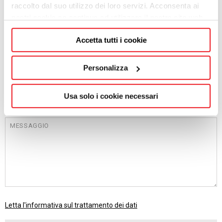
CAP
raccolto dal suo utilizzo dei loro servizi. Acconsenta ai
nostri cookie se continua ad utilizzare il nostro sito web.
Accetta tutti i cookie
PROVINCIA
Personalizza
EMAIL
Usa solo i cookie necessari
MESSAGGIO
Letta l'informativa sul trattamento dei dati