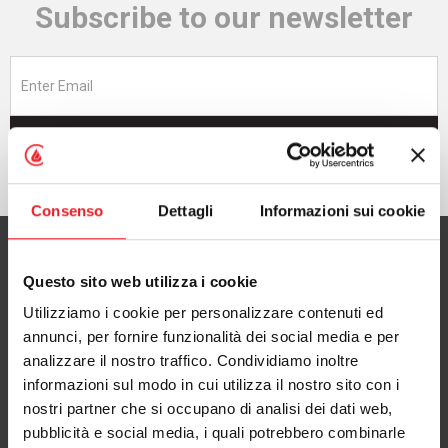
Subscribe to our newsletter
Subscribe now
Consenso
Dettagli
Informazioni sui cookie
Questo sito web utilizza i cookie
Utilizziamo i cookie per personalizzare contenuti ed
CAMINETTI MONTEGRAPPA S.p.A.
annunci, per fornire funzionalità dei social media e per
with Single Shareholder
analizzare il nostro traffico. Condividiamo inoltre
informazioni sul modo in cui utilizza il nostro sito con i
via A. da Bassano 7/9
nostri partner che si occupano di analisi dei dati web,
36020 Pove del Grappa (VI), Italy
pubblicità e social media, i quali potrebbero combinarle