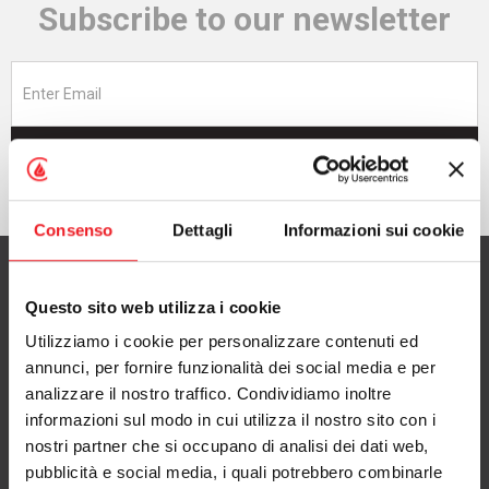
Subscribe to our newsletter
Subscribe now
Consenso
Dettagli
Informazioni sui cookie
Questo sito web utilizza i cookie
Utilizziamo i cookie per personalizzare contenuti ed
CAMINETTI MONTEGRAPPA S.p.A.
annunci, per fornire funzionalità dei social media e per
with Single Shareholder
analizzare il nostro traffico. Condividiamo inoltre
informazioni sul modo in cui utilizza il nostro sito con i
via A. da Bassano 7/9
nostri partner che si occupano di analisi dei dati web,
36020 Pove del Grappa (VI), Italy
pubblicità e social media, i quali potrebbero combinarle