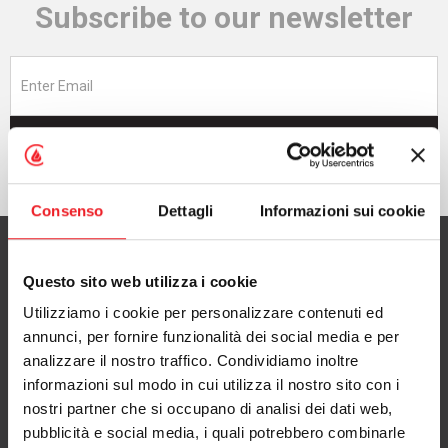
Subscribe to our newsletter
Subscribe now
Consenso
Dettagli
Informazioni sui cookie
Questo sito web utilizza i cookie
Utilizziamo i cookie per personalizzare contenuti ed
CAMINETTI MONTEGRAPPA S.p.A.
annunci, per fornire funzionalità dei social media e per
with Single Shareholder
analizzare il nostro traffico. Condividiamo inoltre
informazioni sul modo in cui utilizza il nostro sito con i
via A. da Bassano 7/9
nostri partner che si occupano di analisi dei dati web,
36020 Pove del Grappa (VI), Italy
pubblicità e social media, i quali potrebbero combinarle