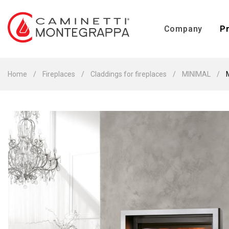
Company
P
Home
Fireplaces
Claddings for fireplaces
MINIMAL
Who we are
Vision & Mission
Product certifications
Company certification
Contacts
Work with us
Meeting
Stoves
Fireplaces