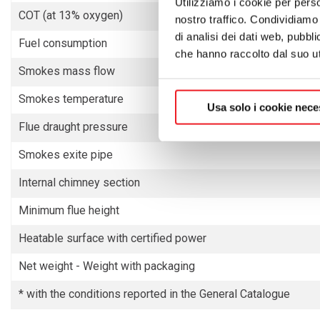
Utilizziamo i cookie per perso
COT (at 13% oxygen)
nostro traffico. Condividiamo 
di analisi dei dati web, pubbl
Fuel consumption
che hanno raccolto dal suo uti
Smokes mass flow
Smokes temperature
Usa solo i cookie nece
Flue draught pressure
Smokes exite pipe
Internal chimney section
Minimum flue height
Heatable surface with certified power
Net weight - Weight with packaging
* with the conditions reported in the General Catalogue