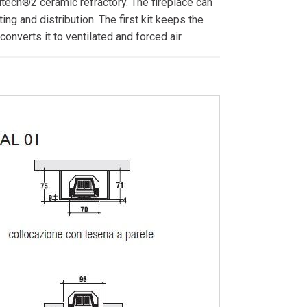
tech®2 ceramic refractory. The fireplace can
rs
Identity
ting and distribution. The first kit keeps the
Pellet stoves
onverts it to ventilated and forced air.
Pellet thermostoves