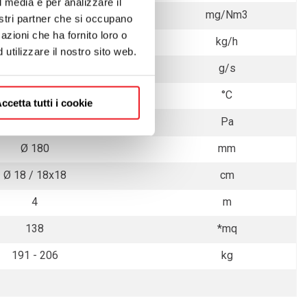
l media e per analizzare il
39
mg/Nm3
nostri partner che si occupano
azioni che ha fornito loro o
3,10
kg/h
utilizzare il nostro sito web.
8,1
g/s
256
°C
ccetta tutti i cookie
12
Pa
Ø 180
mm
Ø 18 / 18x18
cm
4
m
138
*mq
191 - 206
kg