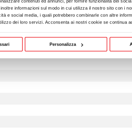
nalizzare contenuti ed annunci, per fornire funzionalità dei socia
inoltre informazioni sul modo in cui utilizza il nostro sito con i 
icità e social media, i quali potrebbero combinarle con altre inform
lizzo dei loro servizi. Acconsenta ai nostri cookie se continua ad 
ssari
Personalizza
A