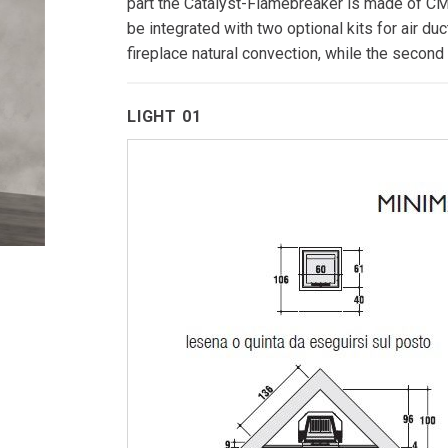
ces
Pellet inserts
part the Catalyst-Flamebreaker is made of CM
Pellet boile
ce for water heating
Wood inserts
be integrated with two optional kits for air duc
es for water heating
fireplace natural convection, while the second c
 fireplaces
LIGHT 01