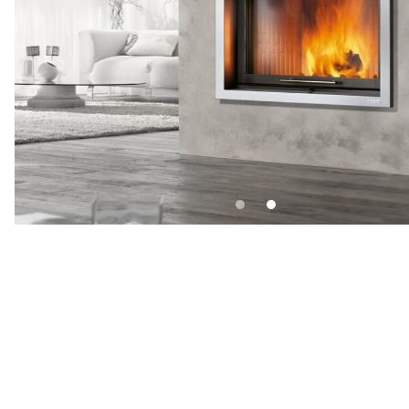
Pellet stoves
Wood firepla
Wood stoves
Pellet firepla
Pellet thermostoves
Wood fireplac
Wood-burning stoves
Claddings for