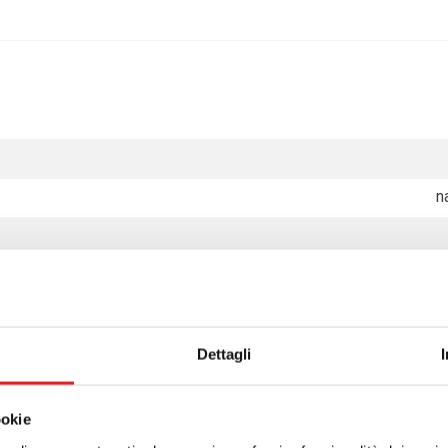
n
Dettagli
ookie