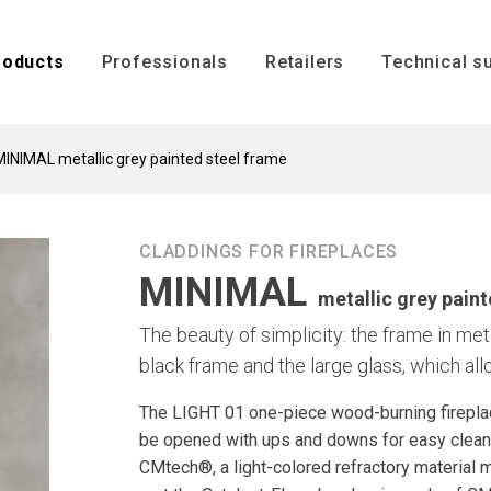
ENGLISH
roducts
Professionals
Retailers
Technical s
Current:
MINIMAL metallic grey painted steel frame
Technical s
Installation
CLADDINGS FOR FIREPLACES
MINIMAL
s
metallic grey pain
The beauty of simplicity: the frame in met
black frame and the large glass, which all
The LIGHT 01 one-piece wood-burning fireplac
Inserts
Boilers
be opened with ups and downs for easy clean
CMtech®, a light-colored refractory material m