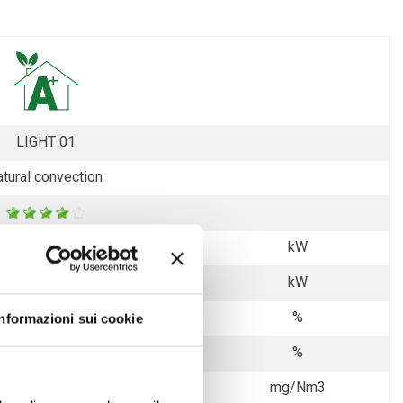
LIGHT 01
atural convection
13,9
kW
12,0
kW
0,065
%
Informazioni sui cookie
86
%
19
mg/Nm3