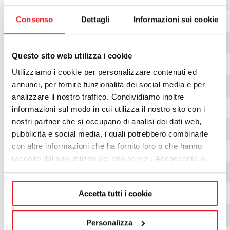
Consenso
Dettagli
Informazioni sui cookie
LIGHT 02N S
LIGHT 02N S - EN 16510
Questo sito web utilizza i cookie
LIGHT 02V
Utilizziamo i cookie per personalizzare contenuti ed
annunci, per fornire funzionalità dei social media e per
LIGHT 02V E
analizzare il nostro traffico. Condividiamo inoltre
LIGHT 02V E - EN 16510
informazioni sul modo in cui utilizza il nostro sito con i
nostri partner che si occupano di analisi dei dati web,
LIGHT 03
pubblicità e social media, i quali potrebbero combinarle
con altre informazioni che ha fornito loro o che hanno
LIGHT 06
raccolto dal suo utilizzo dei loro servizi. Acconsenta ai
nostri cookie se continua ad utilizzare il nostro sito web.
LIGHT 06N
LIGHT 06 21N - EN 16510
Accetta tutti i cookie
LIGHT 06V
Personalizza