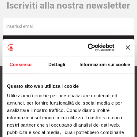
Iscriviti alla nostra newsletter
Iscriviti adesso
Consenso
Dettagli
Informazioni sui cookie
Questo sito web utilizza i cookie
Utilizziamo i cookie per personalizzare contenuti ed
CAMINETTI MONTEGRAPPA S.p.A.
annunci, per fornire funzionalità dei social media e per
con Socio Unico
analizzare il nostro traffico. Condividiamo inoltre
informazioni sul modo in cui utilizza il nostro sito con i
via A. da Bassano 7/9
nostri partner che si occupano di analisi dei dati web,
36020 Pove del Grappa (VI), Italy
pubblicità e social media, i quali potrebbero combinarle