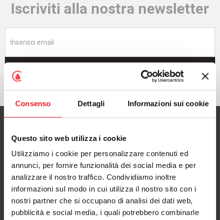
Iscriviti alla nostra newsletter
Iscriviti adesso
Consenso
Dettagli
Informazioni sui cookie
Questo sito web utilizza i cookie
Utilizziamo i cookie per personalizzare contenuti ed
CAMINETTI MONTEGRAPPA S.p.A.
annunci, per fornire funzionalità dei social media e per
con Socio Unico
analizzare il nostro traffico. Condividiamo inoltre
informazioni sul modo in cui utilizza il nostro sito con i
via A. da Bassano 7/9
nostri partner che si occupano di analisi dei dati web,
36020 Pove del Grappa (VI), Italy
pubblicità e social media, i quali potrebbero combinarle