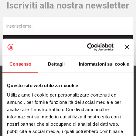
Iscriviti alla nostra newsletter
Iscriviti adesso
Consenso
Dettagli
Informazioni sui cookie
Questo sito web utilizza i cookie
Utilizziamo i cookie per personalizzare contenuti ed
CAMINETTI MONTEGRAPPA S.p.A.
annunci, per fornire funzionalità dei social media e per
con Socio Unico
analizzare il nostro traffico. Condividiamo inoltre
informazioni sul modo in cui utilizza il nostro sito con i
via A. da Bassano 7/9
nostri partner che si occupano di analisi dei dati web,
36020 Pove del Grappa (VI), Italy
pubblicità e social media, i quali potrebbero combinarle