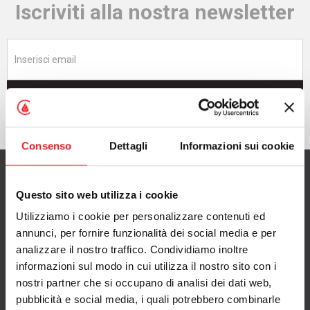
Iscriviti alla nostra newsletter
Iscriviti adesso
Consenso
Dettagli
Informazioni sui cookie
Questo sito web utilizza i cookie
Utilizziamo i cookie per personalizzare contenuti ed
CAMINETTI MONTEGRAPPA S.p.A.
annunci, per fornire funzionalità dei social media e per
con Socio Unico
analizzare il nostro traffico. Condividiamo inoltre
informazioni sul modo in cui utilizza il nostro sito con i
via A. da Bassano 7/9
nostri partner che si occupano di analisi dei dati web,
36020 Pove del Grappa (VI), Italy
pubblicità e social media, i quali potrebbero combinarle