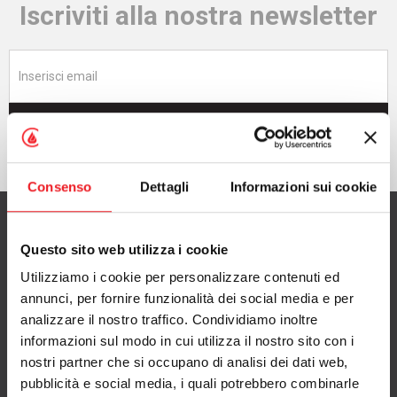
Iscriviti alla nostra newsletter
Iscriviti adesso
Consenso
Dettagli
Informazioni sui cookie
Questo sito web utilizza i cookie
Utilizziamo i cookie per personalizzare contenuti ed
CAMINETTI MONTEGRAPPA S.p.A.
annunci, per fornire funzionalità dei social media e per
con Socio Unico
analizzare il nostro traffico. Condividiamo inoltre
informazioni sul modo in cui utilizza il nostro sito con i
via A. da Bassano 7/9
nostri partner che si occupano di analisi dei dati web,
36020 Pove del Grappa (VI), Italy
pubblicità e social media, i quali potrebbero combinarle