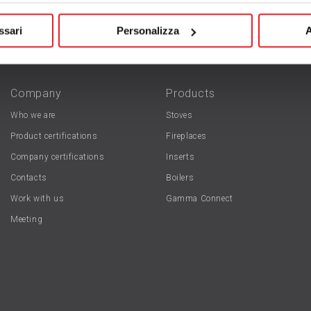
ssari
Personalizza
A
Company
Products
Who we are
Stoves
Product certifications
Fireplaces
Company certifications
Inserts
Contacts
Boilers
Work with us
Gamma Connect
Meeting