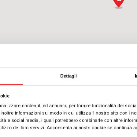
ces
Pellet inserts
Pellet boile
ce for water heating
Wood inserts
es for water heating
 fireplaces
Dettagli
ookie
nalizzare contenuti ed annunci, per fornire funzionalità dei socia
inoltre informazioni sul modo in cui utilizza il nostro sito con i 
etter
icità e social media, i quali potrebbero combinarle con altre inform
lizzo dei loro servizi. Acconsenta ai nostri cookie se continua ad 