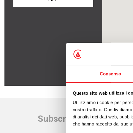
Pellet stoves
Wood firepla
Wood stoves
Pellet firepla
Pellet thermostoves
Wood fireplac
Wood-burning stoves
Claddings for
Consenso
Questo sito web utilizza i c
Utilizziamo i cookie per perso
nostro traffico. Condividiamo 
Subscribe to our newsl
di analisi dei dati web, pubbl
che hanno raccolto dal suo uti