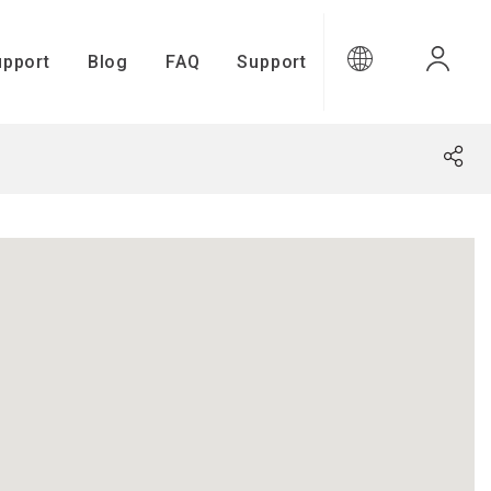
upport
Blog
FAQ
Support
upport
Gamma Connect