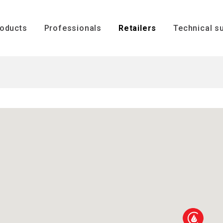
ENGLISH
oducts
Professionals
Retailers
Technical s
Technical s
Installation
s
Inserts
Boilers