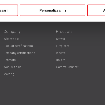
ssari
Personalizza
A
Company
Products
Who we are
Stoves
Product certifications
Fireplaces
Company certifications
Inserts
Contacts
Boilers
Work with us
Gamma Connect
Meeting