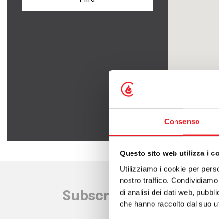
Pellet stoves
Wood firepla
Wood stoves
Pellet firepla
Pellet thermostoves
Wood fireplac
Wood-burning stoves
Claddings for
Consenso
Questo sito web utilizza i c
Utilizziamo i cookie per perso
nostro traffico. Condividiamo 
Subscribe to our newsl
di analisi dei dati web, pubbl
che hanno raccolto dal suo uti