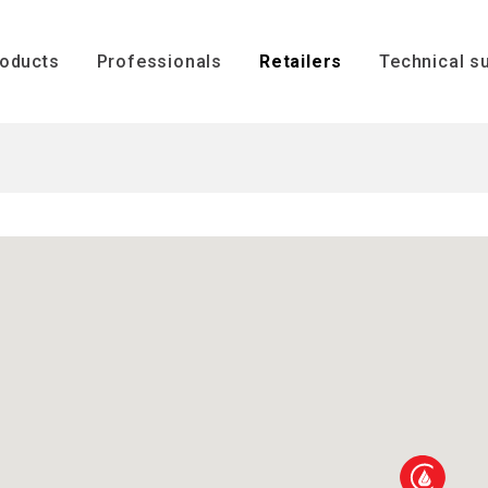
ENGLISH
oducts
Professionals
Retailers
Technical s
Technical s
Installation
s
Inserts
Boilers