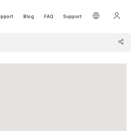
upport
Blog
FAQ
Support
upport
Gamma Connect