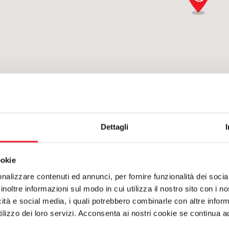
ces
Pellet inserts
Pellet boile
ce for water heating
Wood inserts
es for water heating
 fireplaces
Dettagli
ookie
nalizzare contenuti ed annunci, per fornire funzionalità dei socia
inoltre informazioni sul modo in cui utilizza il nostro sito con i 
etter
icità e social media, i quali potrebbero combinarle con altre inform
lizzo dei loro servizi. Acconsenta ai nostri cookie se continua ad 