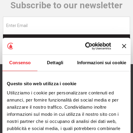
Subscribe to our newsletter
Subscribe now
Consenso
Dettagli
Informazioni sui cookie
Questo sito web utilizza i cookie
Utilizziamo i cookie per personalizzare contenuti ed
CAMINETTI MONTEGRAPPA S.p.A.
annunci, per fornire funzionalità dei social media e per
with Single Shareholder
analizzare il nostro traffico. Condividiamo inoltre
informazioni sul modo in cui utilizza il nostro sito con i
via A. da Bassano 7/9
nostri partner che si occupano di analisi dei dati web,
36020 Pove del Grappa (VI), Italy
pubblicità e social media, i quali potrebbero combinarle