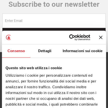
Subscribe to our newsletter
Subscribe now
Consenso
Dettagli
Informazioni sui cookie
Questo sito web utilizza i cookie
Utilizziamo i cookie per personalizzare contenuti ed
CAMINETTI MONTEGRAPPA S.p.A.
annunci, per fornire funzionalità dei social media e per
with Single Shareholder
analizzare il nostro traffico. Condividiamo inoltre
informazioni sul modo in cui utilizza il nostro sito con i
via A. da Bassano 7/9
nostri partner che si occupano di analisi dei dati web,
36020 Pove del Grappa (VI), Italy
pubblicità e social media, i quali potrebbero combinarle